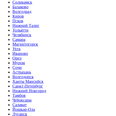
Соликамск
Балаково
Волгодрад
Киров
Псков
Нижний Талиг
Тольятти
Челябинск
Самара
Магнитогорск
Ухта
Иваново
Орел
Муром
Сочи
Астрахань
Волгодонск
Ханты Мансийск
Санкт-Петербург
Нижний Новгород
Тамбов
Чебоксары
Салават
Йошкар-Ола
Луганск