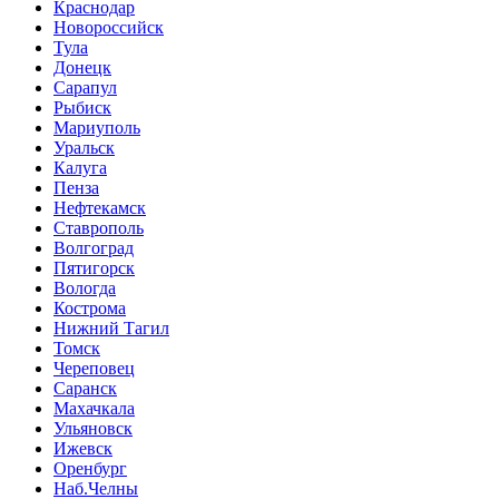
Краснодар
Новороссийск
Тула
Донецк
Сарапул
Рыбиск
Мариуполь
Уральск
Калуга
Пенза
Нефтекамск
Ставрополь
Волгоград
Пятигорск
Вологда
Кострома
Нижний Тагил
Томск
Череповец
Саранск
Махачкала
Ульяновск
Ижевск
Оренбург
Наб.Челны