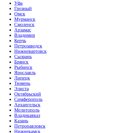
Уфа
Грозный
Омск
Мурманск
Смоленск
Арзамас
Владимир
Керчь
Петрозаводск
Нижневартовск
Сызрань
Брянск
Рыбинск
Ярославль
Липецк
Тюмень
Элиста
Октябрьский
Симферополь
Архангельск
Мелитополь
Владикавказ
Казань
Петропавловск
Нижнекамск